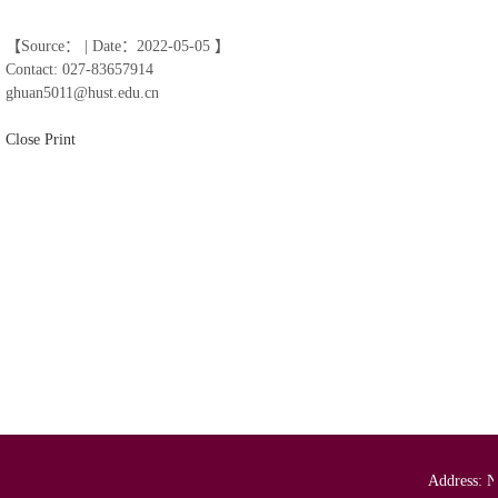
【Source： | Date：2022-05-05 】
Contact: 027-83657914
ghuan5011@hust.edu.cn
Close
Print
Address: N